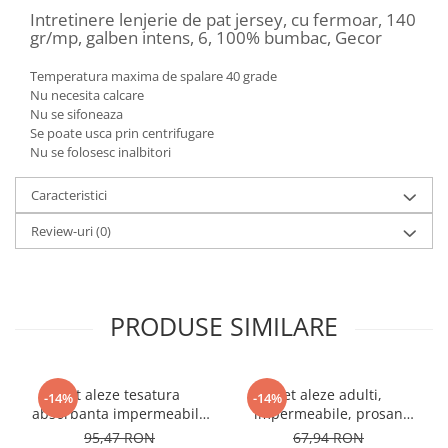
Intretinere lenjerie de pat jersey, cu fermoar, 140
gr/mp, galben intens, 6, 100% bumbac, Gecor
Temperatura maxima de spalare 40 grade
Nu necesita calcare
Nu se sifoneaza
Se poate usca prin centrifugare
Nu se folosesc inalbitori
Caracteristici
Review-uri
(0)
PRODUSE SIMILARE
Set aleze tesatura
Set aleze adulti,
-14%
-14%
absorbanta impermeabila
impermeabile, prosan
empapador, Gecor
albastru, Gecor
95,47 RON
67,94 RON