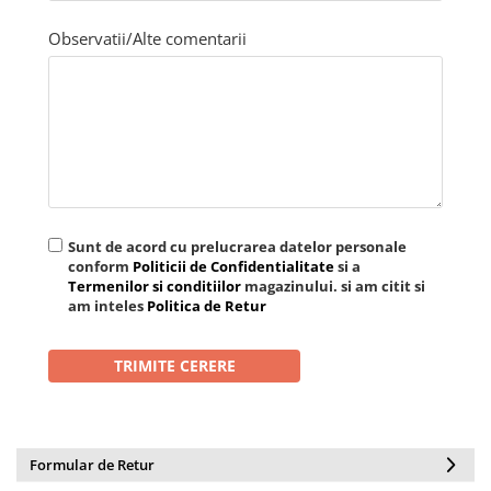
Observatii/Alte comentarii
Sunt de acord cu prelucrarea datelor personale
conform
Politicii de Confidentialitate
si a
Termenilor si conditiilor
magazinului. si am citit si
am inteles
Politica de Retur
Formular de Retur