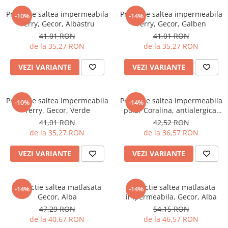
Perna gravide
Protectie saltea impermeabila
Protectie saltea impermeabila
-10%
-14%
Terry, Gecor, Albastru
Terry, Gecor, Galben
41,01 RON
41,01 RON
de la 35,27 RON
de la 35,27 RON
VEZI VARIANTE
VEZI VARIANTE
Protectie saltea impermeabila
Protectie saltea impermeabila
-10%
-14%
Terry, Gecor, Verde
polar Coralina, antialergica,
Gecor, Alb
41,01 RON
42,52 RON
de la 35,27 RON
de la 36,57 RON
VEZI VARIANTE
VEZI VARIANTE
Protectie saltea matlasata
Protectie saltea matlasata
-14%
-14%
Gecor, Alba
impermeabila, Gecor, Alba
47,29 RON
54,15 RON
de la 40,67 RON
de la 46,57 RON