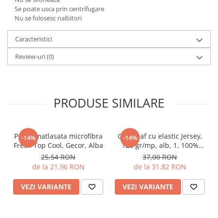
Se poate usca prin centrifugare
Nu se folosesc nalbitori
Caracteristici
Review-uri
(0)
PRODUSE SIMILARE
Perna matlasata microfibra
Cearceaf cu elastic Jersey,
-14%
-14%
Fresh Top Cool, Gecor, Alba
120 gr/mp, alb, 1, 100%
bumbac, Gecor
25,54 RON
37,00 RON
de la 21,96 RON
de la 31,82 RON
VEZI VARIANTE
VEZI VARIANTE