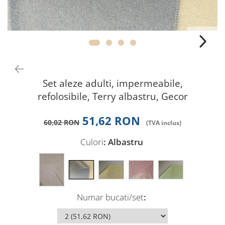
Perna gravide
Set aleze adulti, impermeabile,
refolosibile, Terry albastru, Gecor
51,62 RON
60,02 RON
Culori
: Albastru
Numar bucati/set
: