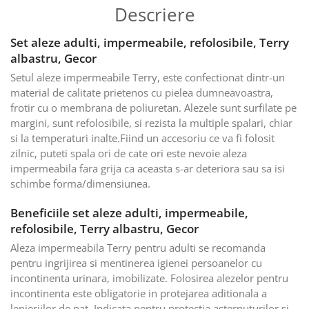
Descriere
Set aleze adulti, impermeabile, refolosibile, Terry
albastru, Gecor
Setul aleze impermeabile Terry, este confectionat dintr-un
material de calitate prietenos cu pielea dumneavoastra,
frotir cu o membrana de poliuretan. Alezele sunt surfilate pe
margini, sunt refolosibile, si rezista la multiple spalari, chiar
si la temperaturi inalte.Fiind un accesoriu ce va fi folosit
zilnic, puteti spala ori de cate ori este nevoie aleza
impermeabila fara grija ca aceasta s-ar deteriora sau sa isi
schimbe forma/dimensiunea.
Beneficiile set aleze adulti, impermeabile,
refolosibile, Terry albastru, Gecor
Aleza impermeabila Terry pentru adulti se recomanda
pentru ingrijirea si mentinerea igienei persoanelor cu
incontinenta urinara, imobilizate. Folosirea alezelor pentru
incontinenta este obligatorie in protejarea aditionala a
lenjeriilor de pat. Indicata pentru protectia asternuturilor si