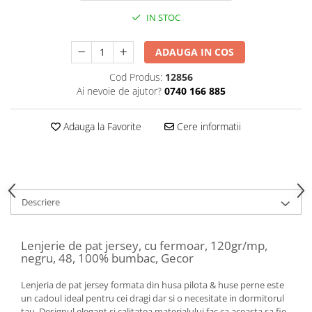
IN STOC
ADAUGA IN COS
Cod Produs:
12856
Ai nevoie de ajutor?
0740 166 885
Adauga la Favorite
Cere informatii
Descriere
Lenjerie de pat jersey, cu fermoar, 120gr/mp,
negru, 48, 100% bumbac, Gecor
Lenjeria de pat jersey formata din husa pilota & huse perne este
un cadoul ideal pentru cei dragi dar si o necesitate in dormitorul
tau. Designul elegant si calitatea materialului fac ca aceasta sa fie