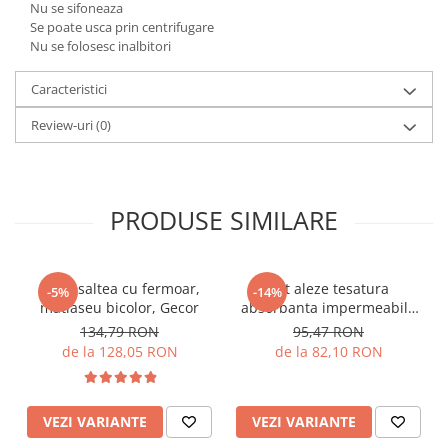
Nu se sifoneaza
Se poate usca prin centrifugare
Nu se folosesc inalbitori
Caracteristici
Review-uri
(0)
PRODUSE SIMILARE
Husa saltea cu fermoar,
Set aleze tesatura
-5%
-14%
matlaseu bicolor, Gecor
absorbanta impermeabila
empapador, Gecor
134,79 RON
95,47 RON
de la 128,05 RON
de la 82,10 RON
VEZI VARIANTE
VEZI VARIANTE