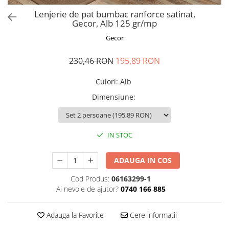
Perna gravide
Lenjerie de pat bumbac ranforce satinat,
Gecor, Alb 125 gr/mp
Gecor
230,46 RON
195,89 RON
Culori
:
Alb
Dimensiune
:
IN STOC
ADAUGA IN COS
Cod Produs:
06163299-1
Ai nevoie de ajutor?
0740 166 885
Adauga la Favorite
Cere informatii