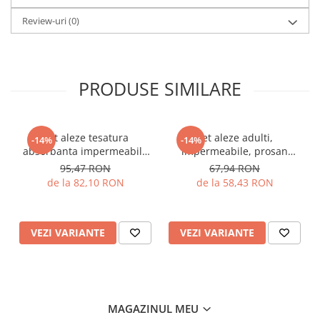
Review-uri
(0)
PRODUSE SIMILARE
Set aleze tesatura
Set aleze adulti,
-14%
-14%
absorbanta impermeabila
impermeabile, prosan
empapador, Gecor
albastru, Gecor
95,47 RON
67,94 RON
de la 82,10 RON
de la 58,43 RON
VEZI VARIANTE
VEZI VARIANTE
MAGAZINUL MEU