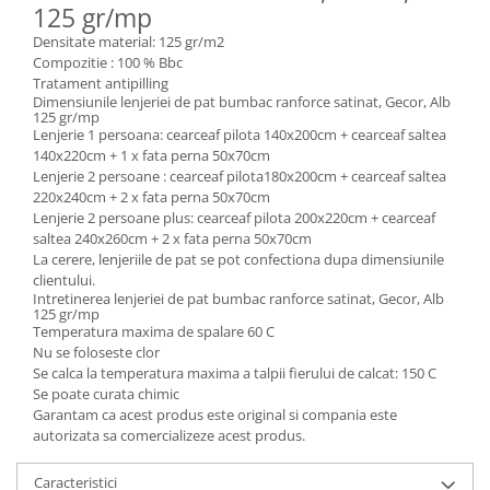
125 gr/mp
Densitate material: 125 gr/m2
Compozitie : 100 % Bbc
Tratament antipilling
Dimensiunile lenjeriei de pat bumbac ranforce satinat, Gecor, Alb
125 gr/mp
Lenjerie 1 persoana: cearceaf pilota 140x200cm + cearceaf saltea
140x220cm + 1 x fata perna 50x70cm
Lenjerie 2 persoane : cearceaf pilota180x200cm + cearceaf saltea
220x240cm + 2 x fata perna 50x70cm
Lenjerie 2 persoane plus: cearceaf pilota 200x220cm + cearceaf
saltea 240x260cm + 2 x fata perna 50x70cm
La cerere, lenjeriile de pat se pot confectiona dupa dimensiunile
clientului.
Intretinerea lenjeriei de pat bumbac ranforce satinat, Gecor, Alb
125 gr/mp
Temperatura maxima de spalare 60 C
Nu se foloseste clor
Se calca la temperatura maxima a talpii fierului de calcat: 150 C
Se poate curata chimic
Garantam ca acest produs este original si compania este
autorizata sa comercializeze acest produs.
Caracteristici