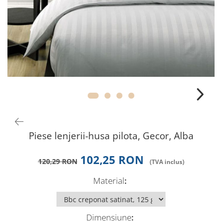
Perna gravide
Piese lenjerii-husa pilota, Gecor, Alba
102,25 RON
120,29 RON
Material
:
Dimensiune
: