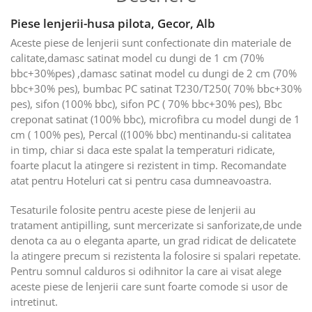
Piese lenjerii-husa pilota, Gecor, Alb
Aceste piese de lenjerii sunt confectionate din materiale de
calitate,damasc satinat model cu dungi de 1 cm (70%
bbc+30%pes) ,damasc satinat model cu dungi de 2 cm (70%
bbc+30% pes), bumbac PC satinat T230/T250( 70% bbc+30%
pes), sifon (100% bbc), sifon PC ( 70% bbc+30% pes), Bbc
creponat satinat (100% bbc), microfibra cu model dungi de 1
cm ( 100% pes), Percal ((100% bbc) mentinandu-si calitatea
in timp, chiar si daca este spalat la temperaturi ridicate,
foarte placut la atingere si rezistent in timp. Recomandate
atat pentru Hoteluri cat si pentru casa dumneavoastra.
Tesaturile folosite pentru aceste piese de lenjerii au
tratament antipilling, sunt mercerizate si sanforizate,de unde
denota ca au o eleganta aparte, un grad ridicat de delicatete
la atingere precum si rezistenta la folosire si spalari repetate.
Pentru somnul calduros si odihnitor la care ai visat alege
aceste piese de lenjerii care sunt foarte comode si usor de
intretinut.