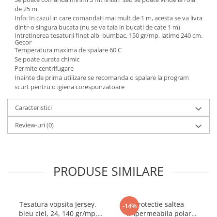
de 25 m
Info: In cazul in care comandati mai mult de 1 m, acesta se va livra
dintr-o singura bucata (nu se va taia in bucati de cate 1 m)
Intretinerea tesaturii finet alb, bumbac, 150 gr/mp, latime 240 cm,
Gecor
Temperatura maxima de spalare 60 C
Se poate curata chimic
Permite centrifugare
Inainte de prima utilizare se recomanda o spalare la program
scurt pentru o igiena corespunzatoare
Caracteristici
Review-uri
(0)
PRODUSE SIMILARE
Tesatura vopsita Jersey,
Protectie saltea
-14%
bleu ciel, 24, 140 gr/mp,
impermeabila polar