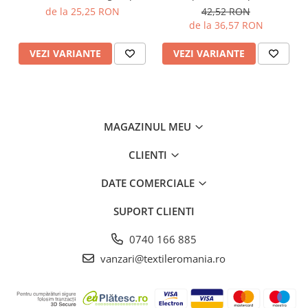
latime 220 cm, 100%
Coralina, antialergica,
de la 25,25 RON
42,52 RON
bumbac, Gecor
Gecor, Alb
de la 36,57 RON
VEZI VARIANTE
VEZI VARIANTE
MAGAZINUL MEU
CLIENTI
DATE COMERCIALE
SUPORT CLIENTI
0740 166 885
vanzari@textileromania.ro