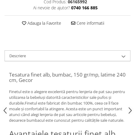
Cod Produs:
06165992
Ai nevoie de ajutor?
0740 166 885
Adauga la Favorite
Cere informatii
Descriere
Tesatura finet alb, bumbac, 150 gr/mp, latime 240
cm, Gecor
Finetul este o alegere excelentă pentru lenjeria de pat sau pentru
utilizarea la bebeluși datorită caracteristicilor sale pufos și
durabile.Finetul este fabricat din bumbac 100%, ceea ce îl face
moale și confortabil la atingere. Acesta este un punct important
atunci când alegi lenjeria de pat sau articole pentru bebeluși,
deoarece bumbacul este cunoscut pentru calitățile sale naturale.
Avantajele tesaturii finet alb,