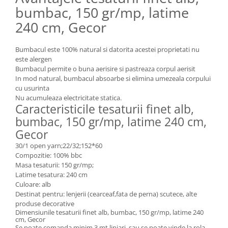
bumbac, 150 gr/mp, latime
240 cm, Gecor
Bumbacul este 100% natural si datorita acestei proprietati nu
este alergen
Bumbacul permite o buna aerisire si pastreaza corpul aerisit
In mod natural, bumbacul absoarbe si elimina umezeala corpului
cu usurinta
Nu acumuleaza electricitate statica.
Caracteristicile tesaturii finet alb,
bumbac, 150 gr/mp, latime 240 cm,
Gecor
30/1 open yarn;22/32;152*60
Compozitie: 100% bbc
Masa tesaturii: 150 gr/mp;
Latime tesatura: 240 cm
Culoare: alb
Destinat pentru: lenjerii (cearceaf,fata de perna) scutece, alte
produse decorative
Dimensiunile tesaturii finet alb, bumbac, 150 gr/mp, latime 240
cm, Gecor
Se poate comanda minim 3 mt liniari sau se poate vinde la rola