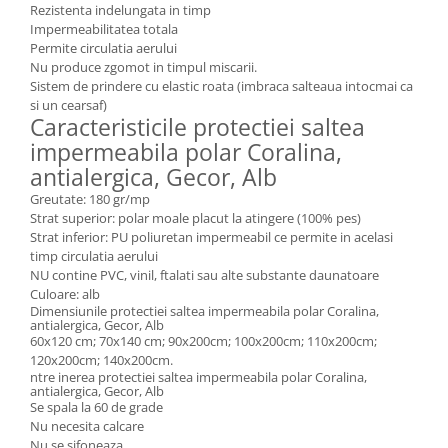
Rezistenta indelungata in timp
Impermeabilitatea totala
Permite circulatia aerului
Nu produce zgomot in timpul miscarii.
Sistem de prindere cu elastic roata (imbraca salteaua intocmai ca
si un cearsaf)
Caracteristicile protectiei saltea
impermeabila polar Coralina,
antialergica, Gecor, Alb
Greutate: 180 gr/mp
Strat superior: polar moale placut la atingere (100% pes)
Strat inferior: PU poliuretan impermeabil ce permite in acelasi
timp circulatia aerului
NU contine PVC, vinil, ftalati sau alte substante daunatoare
Culoare: alb
Dimensiunile protectiei saltea impermeabila polar Coralina,
antialergica, Gecor, Alb
60x120 cm; 70x140 cm; 90x200cm; 100x200cm; 110x200cm;
120x200cm; 140x200cm.
ntre inerea protectiei saltea impermeabila polar Coralina,
antialergica, Gecor, Alb
Se spala la 60 de grade
Nu necesita calcare
Nu se sifoneaza