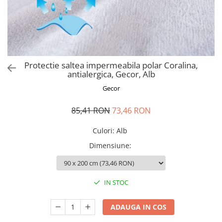
Perna gravide
Protectie saltea impermeabila polar Coralina,
antialergica, Gecor, Alb
Gecor
85,41 RON
73,46 RON
Culori
:
Alb
Dimensiune
:
IN STOC
ADAUGA IN COS