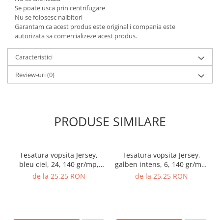
Se poate usca prin centrifugare
Nu se folosesc nalbitori
Garantam ca acest produs este original i compania este
autorizata sa comercializeze acest produs.
Caracteristici
Review-uri
(0)
PRODUSE SIMILARE
Tesatura vopsita Jersey,
Tesatura vopsita Jersey,
bleu ciel, 24, 140 gr/mp,
galben intens, 6, 140 gr/mp,
latime 220 cm, 100%
latime 220 cm, 100%
de la 25,25 RON
de la 25,25 RON
bumbac, Gecor
bumbac, Gecor