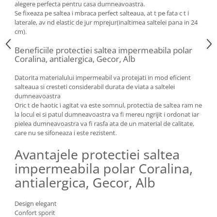
alegere perfecta pentru casa dumneavoastra.
Se fixeaza pe saltea i mbraca perfect salteaua, at t pe fata c t i
laterale, av nd elastic de jur mprejur(inaltimea saltelei pana in 24
cm).
Beneficiile protectiei saltea impermeabila polar
Coralina, antialergica, Gecor, Alb
Datorita materialului impermeabil va protejati in mod eficient
salteaua si cresteti considerabil durata de viata a saltelei
dumneavoastra
Oric t de haotic i agitat va este somnul, protectia de saltea ram ne
la locul ei si patul dumneavoastra va fi mereu ngrijit i ordonat iar
pielea dumneavoastra va fi rasfa ata de un material de calitate,
care nu se sifoneaza i este rezistent.
Avantajele protectiei saltea
impermeabila polar Coralina,
antialergica, Gecor, Alb
Design elegant
Confort sporit