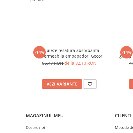
Set aleze tesatura absorbanta
Cearce
-14%
-14%
impermeabila empapador, Gecor
gr/mp,
95,47 RON
de la 82,10 RON
4
VEZI VARIANTE
MAGAZINUL MEU
CLIENTI
Despre noi
Metode de