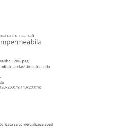
mai ca si un cearsaf)
a impermeabila
(80%bbc + 20% pes)
mite in acelasi timp circulatia
e
Alb
 120x200cm; 140x200cm;
b
orizata sa comercializeze acest