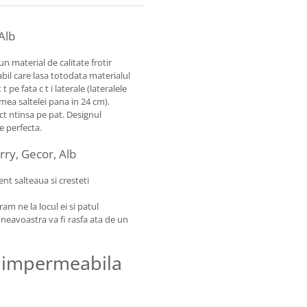
Alb
n material de calitate frotir
l care lasa totodata materialul
 pe fata c t i laterale (lateralele
imea saltelei pana in 24 cm).
t ntinsa pe pat. Designul
re perfecta.
rry, Gecor, Alb
nt salteaua si cresteti
ram ne la locul ei si patul
neavoastra va fi rasfa ata de un
a impermeabila