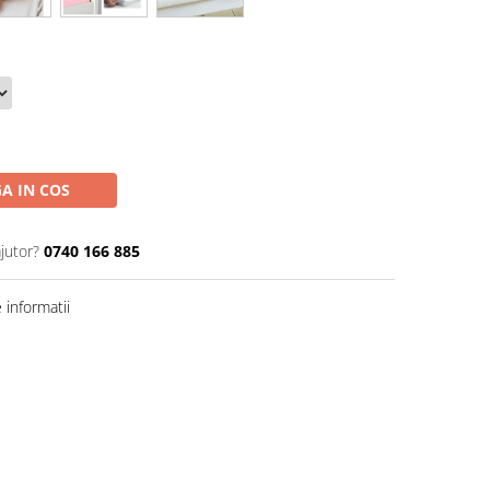
A IN COS
jutor?
0740 166 885
informatii