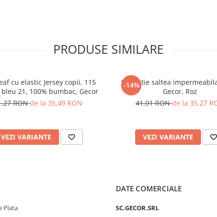
PRODUSE SIMILARE
af cu elastic Jersey copii, 115
Protectie saltea impermeabila
-14%
 bleu 21, 100% bumbac, Gecor
Gecor, Roz
1,27 RON
de la 35,49 RON
41,01 RON
de la 35,27 
VEZI VARIANTE
VEZI VARIANTE
DATE COMERCIALE
 Plata
SC.GECOR.SRL