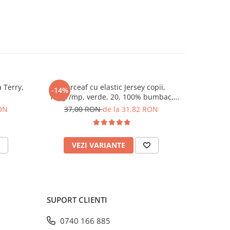
 Terry,
Cearceaf cu elastic Jersey copii,
Cearce
-14%
-14%
115gr/mp, verde, 20, 100% bumbac,
115gr/mp,
Gecor
RON
37,00 RON
de la 31,82 RON
37,
VEZI VARIANTE
V
SUPORT CLIENTI
0740 166 885