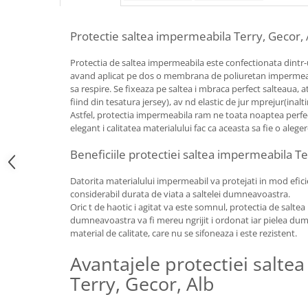
Protectie saltea impermeabila Terry, Gecor, 
Protectia de saltea impermeabila este confectionata dintr-u
avand aplicat pe dos o membrana de poliuretan impermeabi
sa respire. Se fixeaza pe saltea i mbraca perfect salteaua, at t
fiind din tesatura jersey), av nd elastic de jur mprejur(inalt
Astfel, protectia impermeabila ram ne toata noaptea perfec
elegant i calitatea materialului fac ca aceasta sa fie o alege
Beneficiile protectiei saltea impermeabila Te
Datorita materialului impermeabil va protejati in mod eficie
considerabil durata de viata a saltelei dumneavoastra.
Oric t de haotic i agitat va este somnul, protectia de saltea 
dumneavoastra va fi mereu ngrijit i ordonat iar pielea dum
material de calitate, care nu se sifoneaza i este rezistent.
Avantajele protectiei salte
Terry, Gecor, Alb