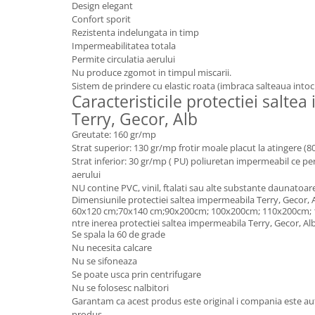
Design elegant
Confort sporit
Rezistenta indelungata in timp
Impermeabilitatea totala
Permite circulatia aerului
Nu produce zgomot in timpul miscarii.
Sistem de prindere cu elastic roata (imbraca salteaua intoc
Caracteristicile protectiei salte
Terry, Gecor, Alb
Greutate: 160 gr/mp
Strat superior: 130 gr/mp frotir moale placut la atingere 
Strat inferior: 30 gr/mp ( PU) poliuretan impermeabil ce per
aerului
NU contine PVC, vinil, ftalati sau alte substante daunatoar
Dimensiunile protectiei saltea impermeabila Terry, Gecor, 
60x120 cm;70x140 cm;90x200cm; 100x200cm; 110x200cm;
ntre inerea protectiei saltea impermeabila Terry, Gecor, Al
Se spala la 60 de grade
Nu necesita calcare
Nu se sifoneaza
Se poate usca prin centrifugare
Nu se folosesc nalbitori
Garantam ca acest produs este original i compania este aut
produs.