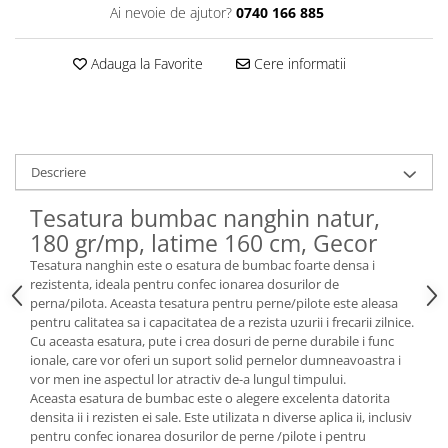
Ai nevoie de ajutor?
0740 166 885
Adauga la Favorite
Cere informatii
Descriere
Tesatura bumbac nanghin natur,
180 gr/mp, latime 160 cm, Gecor
Tesatura nanghin este o esatura de bumbac foarte densa i
rezistenta, ideala pentru confec ionarea dosurilor de
perna/pilota. Aceasta tesatura pentru perne/pilote este aleasa
pentru calitatea sa i capacitatea de a rezista uzurii i frecarii zilnice.
Cu aceasta esatura, pute i crea dosuri de perne durabile i func
ionale, care vor oferi un suport solid pernelor dumneavoastra i
vor men ine aspectul lor atractiv de-a lungul timpului.
Aceasta esatura de bumbac este o alegere excelenta datorita
densita ii i rezisten ei sale. Este utilizata n diverse aplica ii, inclusiv
pentru confec ionarea dosurilor de perne /pilote i pentru