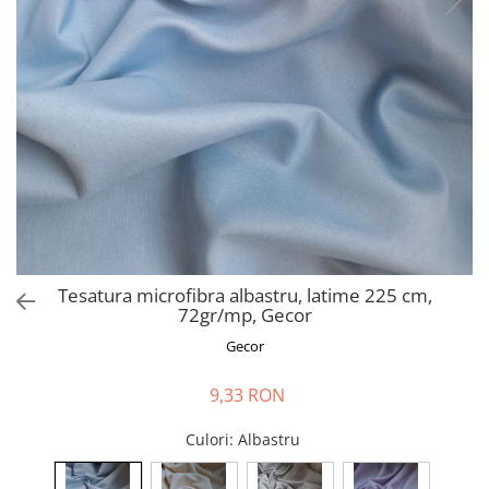
Perna gravide
Tesatura microfibra albastru, latime 225 cm,
72gr/mp, Gecor
Gecor
9,33 RON
Culori
: Albastru