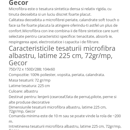
Gecor
Microfibra este o tesatura sintetica densa si relativ rigida, cu
tinuta deosebita si un luciu discret foarte placut.
Calitatea deosebita a microfibrei periate, calandrate soft touch o
face sa fie foarte placuta la atingere oferindu-ti astfel un plus de
confort.Microfibra con ine combina ii de fibre sintetice care sunt
selectate pentru caracteristici specifice: tenacitate, absorb ie,
respingerea apei, electrostatice i capacita i de filtrare.
Caracteristicile tesaturii microfibra
albastru, latime 225 cm, 72gr/mp,
Gecor
75D/72 x 150D/288; 104x60
Compozitie: 100% poliester, vopsita, periata, calandrata.
Masa tesaturii: 72 gr/mp
Latime tesatura: 225 cm
Culoare: albastru
Destinat pentru: lenjerii (cearceaf,fata de perna),pilote, perne si
alte produse decorative
Dimensiunile tesaturii microfibra albastru, latime 225 cm,
72gr/mp, Gecor
Comanda minima este de 10 m sau se poate vinde la rola de ~200
m.
Intretinerea tesaturii microfibra albastru, latime 225 cm, 72gr/mp,