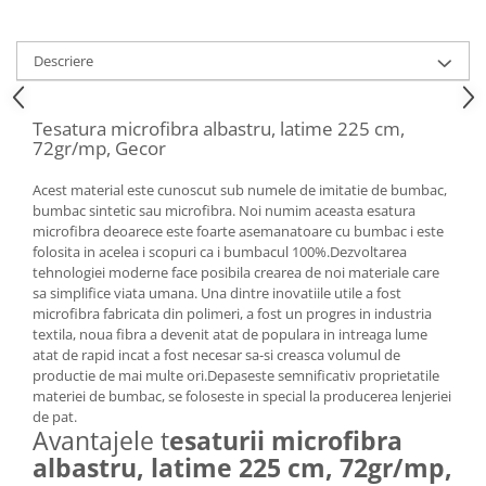
Descriere
Tesatura microfibra albastru, latime 225 cm,
72gr/mp, Gecor
Acest material este cunoscut sub numele de imitatie de bumbac,
bumbac sintetic sau microfibra. Noi numim aceasta esatura
microfibra deoarece este foarte asemanatoare cu bumbac i este
folosita in acelea i scopuri ca i bumbacul 100%.Dezvoltarea
tehnologiei moderne face posibila crearea de noi materiale care
sa simplifice viata umana. Una dintre inovatiile utile a fost
microfibra fabricata din polimeri, a fost un progres in industria
textila, noua fibra a devenit atat de populara in intreaga lume
atat de rapid incat a fost necesar sa-si creasca volumul de
productie de mai multe ori.Depaseste semnificativ proprietatile
materiei de bumbac, se foloseste in special la producerea lenjeriei
de pat.
Avantajele t
esaturii microfibra
albastru, latime 225 cm, 72gr/mp,