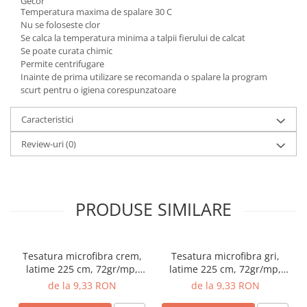
Gecor
Temperatura maxima de spalare 30 C
Nu se foloseste clor
Se calca la temperatura minima a talpii fierului de calcat
Se poate curata chimic
Permite centrifugare
Inainte de prima utilizare se recomanda o spalare la program
scurt pentru o igiena corespunzatoare
Caracteristici
Review-uri
(0)
PRODUSE SIMILARE
Tesatura microfibra crem,
Tesatura microfibra gri,
latime 225 cm, 72gr/mp,
latime 225 cm, 72gr/mp,
Gecor
Gecor
de la 9,33 RON
de la 9,33 RON