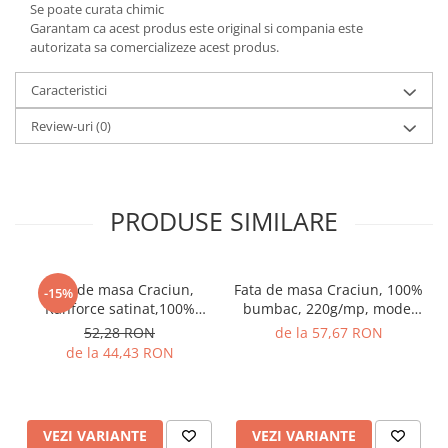
Se poate curata chimic
Garantam ca acest produs este original si compania este
autorizata sa comercializeze acest produs.
Caracteristici
Review-uri
(0)
PRODUSE SIMILARE
Fata de masa Craciun,
Fata de masa Craciun, 100%
-15%
Ranforce satinat,100%
bumbac, 220g/mp, model
bumbac, 125 g/mp, model
Noel, Gecor
52,28 RON
de la 57,67 RON
4, Gecor
de la 44,43 RON
VEZI VARIANTE
VEZI VARIANTE