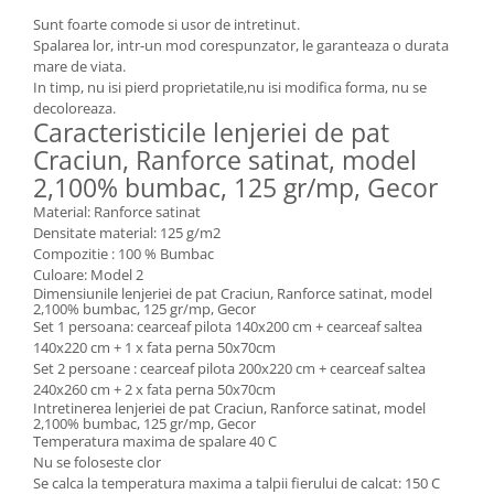
Sunt foarte comode si usor de intretinut.
Spalarea lor, intr-un mod corespunzator, le garanteaza o durata
mare de viata.
In timp, nu isi pierd proprietatile,nu isi modifica forma, nu se
decoloreaza.
Caracteristicile lenjeriei de pat
Craciun, Ranforce satinat, model
2,100% bumbac, 125 gr/mp, Gecor
Material: Ranforce satinat
Densitate material: 125 g/m2
Compozitie : 100 % Bumbac
Culoare: Model 2
Dimensiunile lenjeriei de pat Craciun, Ranforce satinat, model
2,100% bumbac, 125 gr/mp, Gecor
Set 1 persoana: cearceaf pilota 140x200 cm + cearceaf saltea
140x220 cm + 1 x fata perna 50x70cm
Set 2 persoane : cearceaf pilota 200x220 cm + cearceaf saltea
240x260 cm + 2 x fata perna 50x70cm
Intretinerea lenjeriei de pat Craciun, Ranforce satinat, model
2,100% bumbac, 125 gr/mp, Gecor
Temperatura maxima de spalare 40 C
Nu se foloseste clor
Se calca la temperatura maxima a talpii fierului de calcat: 150 C