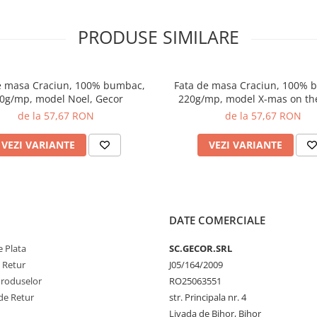
PRODUSE SIMILARE
e masa Craciun, 100% bumbac,
Fata de masa Craciun, 100% 
0g/mp, model Noel, Gecor
220g/mp, model X-mas on the
Gecor
de la 57,67 RON
de la 57,67 RON
VEZI VARIANTE
VEZI VARIANTE
DATE COMERCIALE
 Plata
SC.GECOR.SRL
e Retur
J05/164/2009
Produselor
RO25063551
de Retur
str. Principala nr. 4
Livada de Bihor, Bihor