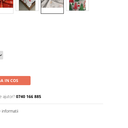
A IN COS
e ajutor?
0740 166 885
informatii