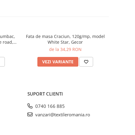
bumbac,
Fata de masa Craciun, 120g/mp, model
Perna dec
-50%
 road,
White Star, Gecor
S
de la 34,29 RON
2
VEZI VARIANTE
AD
SUPORT CLIENTI
0740 166 885
vanzari@textileromania.ro