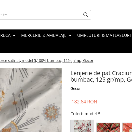
RECA
MERCERIE & AMBALAJE
UMPLUTURI & MATLASEURI
force satinat, model 5,100% bumbac, 125 gr/mp, Gecor
Lenjerie de pat Craciu
bumbac, 125 gr/mp, G
Gecor
182,64 RON
Culori
: model 5