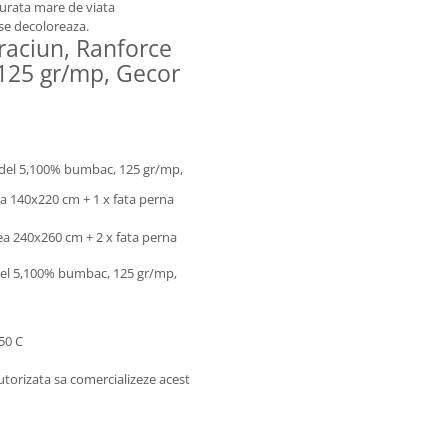
durata mare de viata
 se decoloreaza.
Craciun, Ranforce
125 gr/mp, Gecor
model 5,100% bumbac, 125 gr/mp,
ea 140x220 cm + 1 x fata perna
tea 240x260 cm + 2 x fata perna
odel 5,100% bumbac, 125 gr/mp,
150 C
torizata sa comercializeze acest