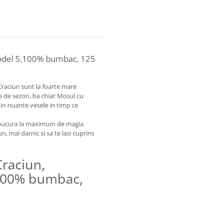
 model 5,100% bumbac, 125
 Craciun sunt la foarte mare
le de sezon, ba chiar Mosul cu
in nuante vesele in timp ce
ea bucura la maximum de magia
un, mai darnic si sa te lasi cuprins
Craciun,
,100% bumbac,