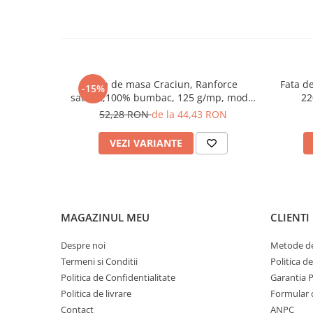
Fata de masa Craciun, Ranforce
Fata d
-15%
satinat,100% bumbac, 125 g/mp, model
22
4, Gecor
52,28 RON
de la 44,43 RON
VEZI VARIANTE
MAGAZINUL MEU
CLIENTI
Despre noi
Metode de
Termeni si Conditii
Politica d
Politica de Confidentialitate
Garantia 
Politica de livrare
Formular 
Contact
ANPC