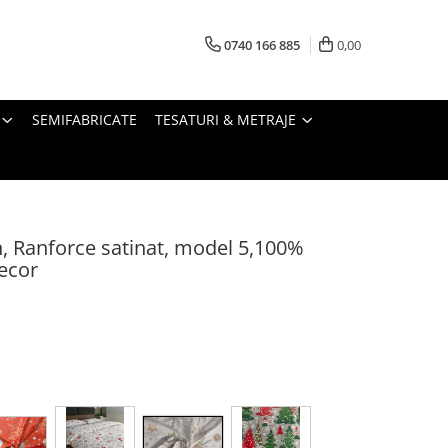
0740 166 885
0,00
SEMIFABRICATE
TESATURI & METRAJE
n, Ranforce satinat, model 5,100%
ecor