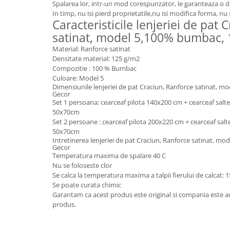
Spalarea lor, intr-un mod corespunzator, le garanteaza o 
In timp, nu isi pierd proprietatile,nu isi modifica forma, nu
Caracteristicile lenjeriei de pat 
satinat, model 5,100% bumbac, 
Material: Ranforce satinat
Densitate material: 125 g/m2
Compozitie : 100 % Bumbac
Culoare: Model 5
Dimensiunile lenjeriei de pat Craciun, Ranforce satinat, 
Gecor
Set 1 persoana: cearceaf pilota 140x200 cm + cearceaf salt
50x70cm
Set 2 persoane : cearceaf pilota 200x220 cm + cearceaf sal
50x70cm
Intretinerea lenjeriei de pat Craciun, Ranforce satinat, m
Gecor
Temperatura maxima de spalare 40 C
Nu se foloseste clor
Se calca la temperatura maxima a talpii fierului de calcat: 
Se poate curata chimic
Garantam ca acest produs este original si compania este au
produs.