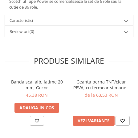
Scotch ul Tape Power se comercializeaza la set de 6 role sau la
cutie de 36 role.
Caracteristici
Review-uri
(0)
PRODUSE SIMILARE
Banda scai alb, latime 20
Geanta perna TNT/clear
mm, Gecor
PEVA, cu fermoar si maner,
80 microni, Gecor
45,38 RON
de la 63,53 RON
ADAUGA IN COS
VEZI VARIANTE