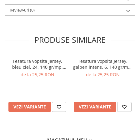
Review-uri
(0)
PRODUSE SIMILARE
Tesatura vopsita Jersey,
Tesatura vopsita Jersey,
bleu ciel, 24, 140 gr/mp,
galben intens, 6, 140 gr/mp,
latime 220 cm, 100%
latime 220 cm, 100%
de la 25,25 RON
de la 25,25 RON
bumbac, Gecor
bumbac, Gecor
VEZI VARIANTE
VEZI VARIANTE