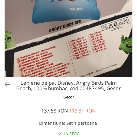
Perna gravide
Lenjerie de pat Disney, Angry Birds Palm
Beach, 100% bumbac, cod 00487495, Gecor
Gecor
137,58 RON
118,31 RON
Dimensiune
:
Set 1 persoana
IN STOC