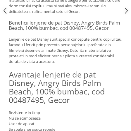
materialului fac ca aceasta sa fie o alegere perfecta.Ofera culoare
dormitorului copilului tau si mai ales imbraca-i somnul cu
delicatetea si rafinamentul setului Gecor.
Beneficii lenjerie de pat Disney, Angry Birds Palm
Beach, 100% bumbac, cod 00487495, Gecor
Lenjeriile de pat Disney sunt special concepute pentru copilul tau,
facandu-l fericit prin prezenta personajelor lui preferate din
filmele si desenele animate Disney. Datorita materialului va
protejati in mod eficient perna / pilota si cresteti considerabil
durata de viata a acestora.
Avantaje lenjerie de pat
Disney, Angry Birds Palm
Beach, 100% bumbac, cod
00487495, Gecor
Rezistente in timp
Nu se scamoseaza
Usor de aplicat
Se spala si se usuca repede