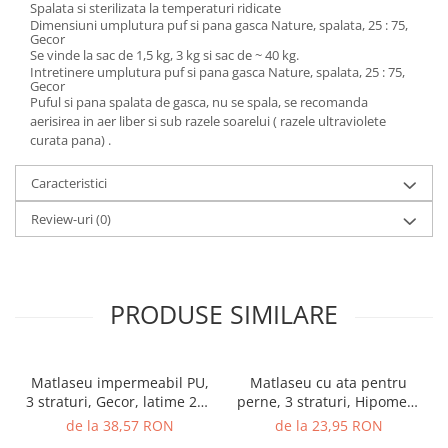
Spalata si sterilizata la temperaturi ridicate
Dimensiuni umplutura puf si pana gasca Nature, spalata, 25 : 75,
Gecor
Se vinde la sac de 1,5 kg, 3 kg si sac de ~ 40 kg.
Intretinere umplutura puf si pana gasca Nature, spalata, 25 : 75,
Gecor
Puful si pana spalata de gasca, nu se spala, se recomanda
aerisirea in aer liber si sub razele soarelui ( razele ultraviolete
curata pana) .
Caracteristici
Review-uri
(0)
PRODUSE SIMILARE
Matlaseu impermeabil PU,
Matlaseu cu ata pentru
3 straturi, Gecor, latime 203
perne, 3 straturi, Hipomed,
cm, 230 gr/mp, Alb
microfibra alba, 170 gr/mp,
de la 38,57 RON
de la 23,95 RON
latime 220 cm, Gecor