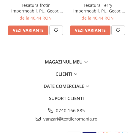
Tesatura frotir
Tesatura Terry
impermeabil, PU, Gecor,
impermeabil, PU, Gecor,
latime 203 cm, 160 gr/mp,
latime 203 cm, 160 gr/mp,
de la 40,44 RON
de la 40,44 RON
Verde
Roz
VEZI VARIANTE
VEZI VARIANTE
MAGAZINUL MEU
CLIENTI
DATE COMERCIALE
SUPORT CLIENTI
0740 166 885
vanzari@textileromania.ro