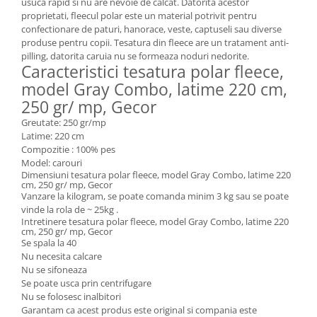
usuca rapid si nu are nevoie de calcat. Datorita acestor
proprietati, fleecul polar este un material potrivit pentru
confectionare de paturi, hanorace, veste, captuseli sau diverse
produse pentru copii. Tesatura din fleece are un tratament anti-
pilling, datorita caruia nu se formeaza noduri nedorite.
Caracteristici tesatura polar fleece,
model Gray Combo, latime 220 cm,
250 gr/ mp, Gecor
Greutate: 250 gr/mp
Latime: 220 cm
Compozitie : 100% pes
Model: carouri
Dimensiuni tesatura polar fleece, model Gray Combo, latime 220
cm, 250 gr/ mp, Gecor
Vanzare la kilogram, se poate comanda minim 3 kg sau se poate
vinde la rola de ~ 25kg .
Intretinere tesatura polar fleece, model Gray Combo, latime 220
cm, 250 gr/ mp, Gecor
Se spala la 40
Nu necesita calcare
Nu se sifoneaza
Se poate usca prin centrifugare
Nu se folosesc inalbitori
Garantam ca acest produs este original si compania este