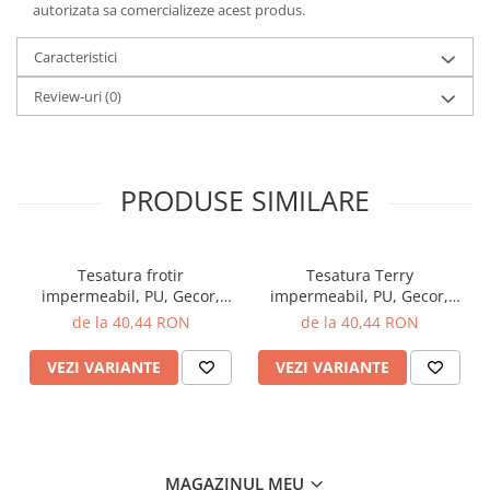
autorizata sa comercializeze acest produs.
Caracteristici
Review-uri
(0)
PRODUSE SIMILARE
Tesatura frotir
Tesatura Terry
impermeabil, PU, Gecor,
impermeabil, PU, Gecor,
latime 203 cm, 160 gr/mp,
latime 203 cm, 160 gr/mp,
de la 40,44 RON
de la 40,44 RON
Verde
Roz
VEZI VARIANTE
VEZI VARIANTE
MAGAZINUL MEU