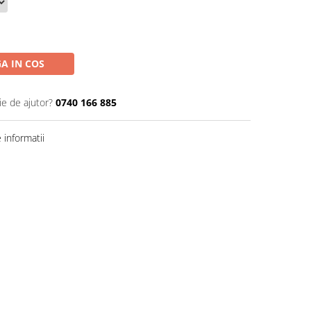
A IN COS
ie de ajutor?
0740 166 885
informatii