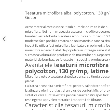
Tesatura microfibra alba, polycotton, 130 gr
Gecor
Acest material este cunoscut sub numele de imita ie de b
microfibra. Noi numim aceasta esatura microfibra deoare
bumbac i este folosita n acelea i scopuri ca i bumbacul 10
moderne face posibila crearea de noi materiale care sa sim
inovatiile utile a fost microfibra fabricata din polimeri, a fo
noua fibra a devenit atat de populara in intreaga lume atat
si creasca volumul de productie de mai multe ori. Depasest
materiei de bumbac, se foloseste in special la producerea le
Avantajele t
esaturii microfibra
polycotton, 130 gr/mp, latime
Microfibra este o tesatura sintetica densa, cu tinuta deoseb
placut.
Calitatea deosebita a microfibrei periate, calandrate soft t
la atingere oferindu-ti astfel un plus de confort.Microfibra 
sintetice care sunt selectate pentru caracteristici specifice:
respingerea apei, electrostatice i capacita i de filtrare.
Caracteristicile tesaturii microfi