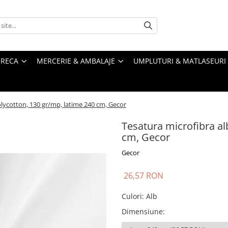
RECA
MERCERIE & AMBALAJE
UMPLUTURI & MATLASEURI
olycotton, 130 gr/mp, latime 240 cm, Gecor
Tesatura microfibra al
cm, Gecor
Gecor
26,57 RON
Culori
:
Alb
Dimensiune
: