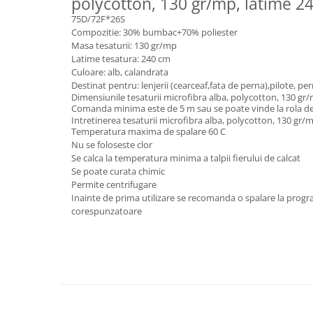
polycotton, 130 gr/mp, latime 2
75D/72F*26S
Compozitie: 30% bumbac+70% poliester
Masa tesaturii: 130 gr/mp
Latime tesatura: 240 cm
Culoare: alb, calandrata
Destinat pentru: lenjerii (cearceaf,fata de perna),pilote, pe
Dimensiunile tesaturii microfibra alba, polycotton, 130 gr
Comanda minima este de 5 m sau se poate vinde la rola d
Intretinerea tesaturii microfibra alba, polycotton, 130 gr/
Temperatura maxima de spalare 60 C
Nu se foloseste clor
Se calca la temperatura minima a talpii fierului de calcat
Se poate curata chimic
Permite centrifugare
Inainte de prima utilizare se recomanda o spalare la progr
corespunzatoare