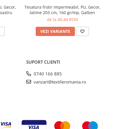
Tesatura frotir impermeabil, PU, Gecor,
Tesatura
bastru
latime 203 cm, 160 gr/mp, Galben
lycra, 130
de la 40,44 RON
VEZI VARIANTE
V
SUPORT CLIENTI
0740 166 885
vanzari@textileromania.ro