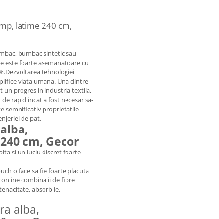
/mp, latime 240 cm,
umbac, bumbac sintetic sau
ce este foarte asemanatoare cu
0%.Dezvoltarea tehnologiei
plifice viata umana. Una dintre
st un progres in industria textila,
 de rapid incat a fost necesar sa-
e semnificativ proprietatile
njeriei de pat.
 alba,
 240 cm, Gecor
ita si un luciu discret foarte
ouch o face sa fie foarte placuta
con ine combina ii de fibre
 tenacitate, absorb ie,
bra alba,