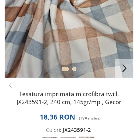
Perna gravide
Tesatura imprimata microfibra twill,
JX243591-2, 240 cm, 145gr/mp , Gecor
18,36 RON
Culori
: JX243591-2