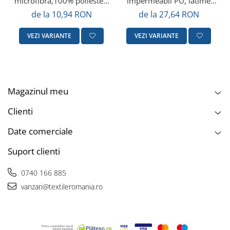
microfibra,100% poliester,
impermeabil PU, latime
latime 220/225 cm, Gecor
203 cm, Gecor, Alb
de la 10,94 RON
de la 27,64 RON
VEZI VARIANTE
VEZI VARIANTE
Magazinul meu
Clienti
Date comerciale
Suport clienti
0740 166 885
vanzari@textileromania.ro