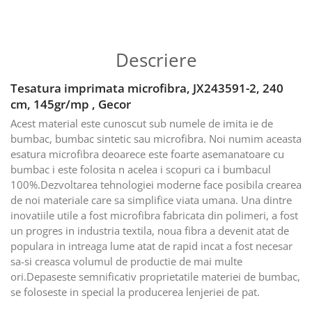
Descriere
Tesatura imprimata microfibra, JX243591-2, 240
cm, 145gr/mp , Gecor
Acest material este cunoscut sub numele de imita ie de
bumbac, bumbac sintetic sau microfibra. Noi numim aceasta
esatura microfibra deoarece este foarte asemanatoare cu
bumbac i este folosita n acelea i scopuri ca i bumbacul
100%.Dezvoltarea tehnologiei moderne face posibila crearea
de noi materiale care sa simplifice viata umana. Una dintre
inovatiile utile a fost microfibra fabricata din polimeri, a fost
un progres in industria textila, noua fibra a devenit atat de
populara in intreaga lume atat de rapid incat a fost necesar
sa-si creasca volumul de productie de mai multe
ori.Depaseste semnificativ proprietatile materiei de bumbac,
se foloseste in special la producerea lenjeriei de pat.