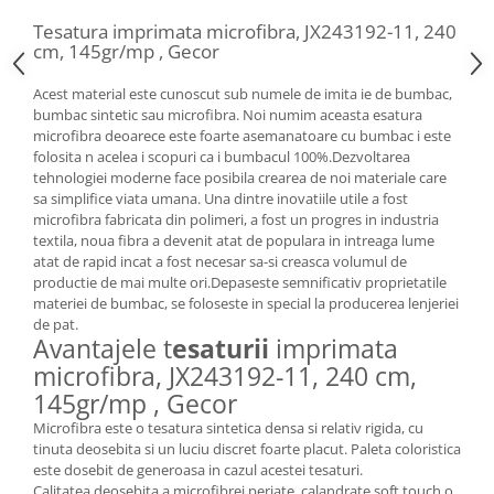
Tesatura imprimata microfibra, JX243192-11, 240
cm, 145gr/mp , Gecor
Acest material este cunoscut sub numele de imita ie de bumbac,
bumbac sintetic sau microfibra. Noi numim aceasta esatura
microfibra deoarece este foarte asemanatoare cu bumbac i este
folosita n acelea i scopuri ca i bumbacul 100%.Dezvoltarea
tehnologiei moderne face posibila crearea de noi materiale care
sa simplifice viata umana. Una dintre inovatiile utile a fost
microfibra fabricata din polimeri, a fost un progres in industria
textila, noua fibra a devenit atat de populara in intreaga lume
atat de rapid incat a fost necesar sa-si creasca volumul de
productie de mai multe ori.Depaseste semnificativ proprietatile
materiei de bumbac, se foloseste in special la producerea lenjeriei
de pat.
Avantajele t
esaturii
imprimata
microfibra, JX243192-11, 240 cm,
145gr/mp , Gecor
Microfibra este o tesatura sintetica densa si relativ rigida, cu
tinuta deosebita si un luciu discret foarte placut. Paleta coloristica
este dosebit de generoasa in cazul acestei tesaturi.
Calitatea deosebita a microfibrei periate, calandrate soft touch o