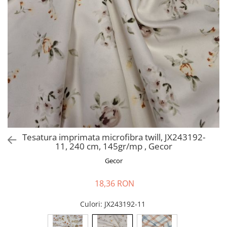
Perna gravide
Tesatura imprimata microfibra twill, JX243192-
11, 240 cm, 145gr/mp , Gecor
Gecor
18,36 RON
Culori
: JX243192-11