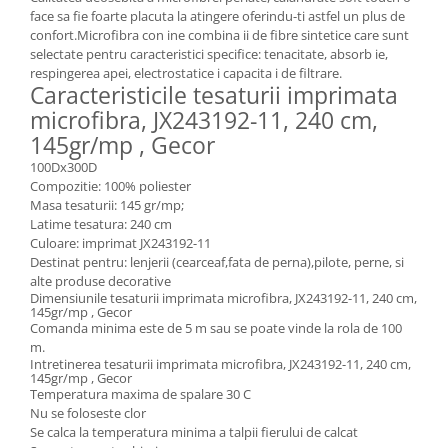
face sa fie foarte placuta la atingere oferindu-ti astfel un plus de
confort.Microfibra con ine combina ii de fibre sintetice care sunt
selectate pentru caracteristici specifice: tenacitate, absorb ie,
respingerea apei, electrostatice i capacita i de filtrare.
Caracteristicile tesaturii imprimata
microfibra, JX243192-11, 240 cm,
145gr/mp , Gecor
100Dx300D
Compozitie: 100% poliester
Masa tesaturii: 145 gr/mp;
Latime tesatura: 240 cm
Culoare: imprimat JX243192-11
Destinat pentru: lenjerii (cearceaf,fata de perna),pilote, perne, si
alte produse decorative
Dimensiunile tesaturii imprimata microfibra, JX243192-11, 240 cm,
145gr/mp , Gecor
Comanda minima este de 5 m sau se poate vinde la rola de 100
m.
Intretinerea tesaturii imprimata microfibra, JX243192-11, 240 cm,
145gr/mp , Gecor
Temperatura maxima de spalare 30 C
Nu se foloseste clor
Se calca la temperatura minima a talpii fierului de calcat