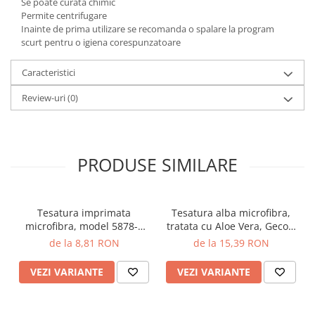
Se poate curata chimic
Permite centrifugare
Inainte de prima utilizare se recomanda o spalare la program
scurt pentru o igiena corespunzatoare
Caracteristici
Review-uri
(0)
PRODUSE SIMILARE
Tesatura imprimata
Tesatura alba microfibra,
microfibra, model 5878-7
tratata cu Aloe Vera, Gecor,
Pink roses, Gecor, latime
latime 225 cm, 83 gr/mp
de la 8,81 RON
de la 15,39 RON
225 cm, 75gr/mp
VEZI VARIANTE
VEZI VARIANTE