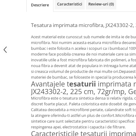
Caracteristici
Review-uri
(0)
Descriere
Tesatura imprimata microfibra, JX243302-2,
Acest material este cunoscut sub numele de imita ie de b
microfibra. Noi numim aceasta esatura microfibra deoare
bumbac i este folosita n acelea i scopuri ca i bumbacul 10
moderne face posibila crearea de noi materiale care sa sim
inovatiile utile a fost microfibra fabricata din polimeri, a fo
noua fibra a devenit atat de populara in intreaga lume atat
si creasca volumul de productie de mai multe ori.Depaseste
materiei de bumbac, se foloseste in special la producerea le
Avantajele t
esaturii
imprimata m
JX243302-2, 225 cm, 72gr/mp, G
Microfibra este o tesatura sintetica densa si relativ rigida, 
discret foarte placut. Paleta coloristica este dosebit de gen
Calitatea deosebita a microfibrei periate, calandrate soft t
la atingere oferindu-ti astfel un plus de confort.Microfibra 
sintetice care sunt selectate pentru caracteristici specifice:
respingerea apei, electrostatice i capacita i de filtrare.
Caracteristicile tesaturii imprim