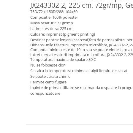
JX243302-2, 225 cm, 72gr/mp, G
75D/72 x 150D/288; 104x60
Compozitie: 100% poliester
Masa tesaturii: 72 gr/mp
Latime tesatura: 225 cm
Culoare: imprimat (pigment printing)
Destinat pentru: lenjerii (cearceaf,fata de perna),pilote, pe
Dimensiunile tesaturii imprimata microfibra, JX243302-2, 
Comanda minima este de 10 m sau se poate vinde la rola 
Intretinerea tesaturii imprimata microfibra, JX243302-2, 2
Temperatura maxima de spalare 30 C
Nu se foloseste clor
Se calca la temperatura minima a talpii fierului de calcat
Se poate curata chimic
Permite centrifugare
Inainte de prima utilizare se recomanda o spalare la progr
corespunzatoare