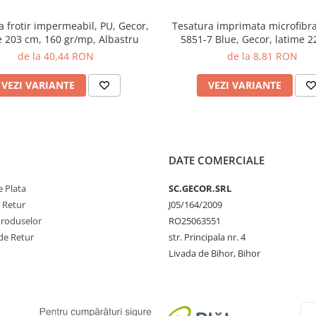
Gecor,
Tesatura imprimata microfibr
e 203 cm, 160 gr/mp, Albastru
5851-7 Blue, Gecor, latime 2
75gr/mp
de la 40,44 RON
de la 8,81 RON
VEZI VARIANTE
VEZI VARIANTE
DATE COMERCIALE
 Plata
SC.GECOR.SRL
e Retur
J05/164/2009
Produselor
RO25063551
de Retur
str. Principala nr. 4
Livada de Bihor, Bihor