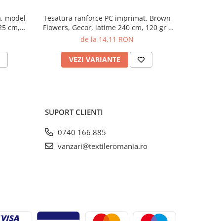
a, model
Tesatura ranforce PC imprimat, Brown
Tesatura 
25 cm,
Flowers, Gecor, latime 240 cm, 120 gr /
mp
de la 14,11 RON
VEZI VARIANTE
V
SUPORT CLIENTI
0740 166 885
vanzari@textileromania.ro