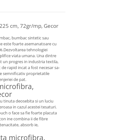
 225 cm, 72gr/mp, Gecor
umbac, bumbac sintetic sau
ce este foarte asemanatoare cu
0%.Dezvoltarea tehnologiei
plifice viata umana. Una dintre
st un progres in industria textila,
 de rapid incat a fost necesar sa-
 semnificativ proprietatile
njeriei de pat.
icrofibra,
ecor
cu tinuta deosebita si un luciu
eroasa in cazul acestei tesaturi.
ouch o face sa fie foarte placuta
con ine combina ii de fibre
 tenacitate, absorb ie,
ata microfibra,