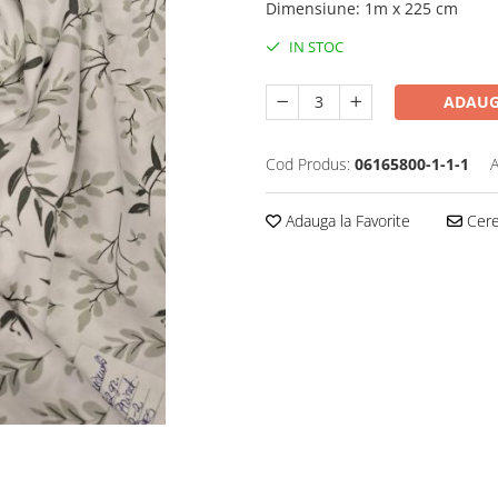
Dimensiune
:
1m x 225 cm
IN STOC
ADAUG
Cod Produs:
06165800-1-1-1
A
Adauga la Favorite
Cere 