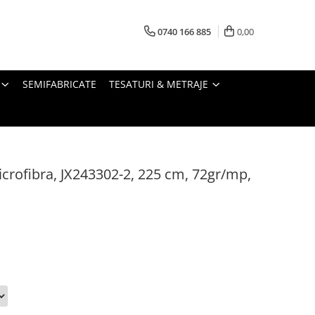
0740 166 885
0,00
SEMIFABRICATE
TESATURI & METRAJE
crofibra, JX243302-2, 225 cm, 72gr/mp,