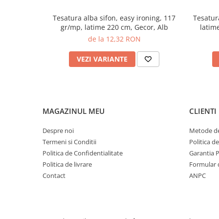
Tesatura alba sifon, easy ironing, 117
Tesatura frotir impermeabil, PU, 
gr/mp, latime 220 cm, Gecor, Alb
latim
de la 12,32 RON
VEZI VARIANTE
MAGAZINUL MEU
CLIENTI
Despre noi
Metode de
Termeni si Conditii
Politica d
Politica de Confidentialitate
Garantia 
Politica de livrare
Formular 
Contact
ANPC