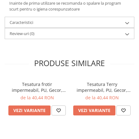
Inainte de prima utilizare se recomanda o spalare la program
scurt pentru o igiena corespunzatoare
Caracteristici
Review-uri
(0)
PRODUSE SIMILARE
Tesatura frotir
Tesatura Terry
impermeabil, PU, Gecor,
impermeabil, PU, Gecor,
latime 203 cm, 160 gr/mp,
latime 203 cm, 160 gr/mp,
de la 40,44 RON
de la 40,44 RON
Verde
Roz
VEZI VARIANTE
VEZI VARIANTE