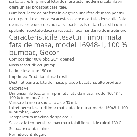
sarbatoare. Imprimeul fetei de masa este modern si culorile vii
ofera un aer proaspat casei tale.
Bumbacul este de preferat in alegerea unei fete de masa pentru
ca nu permite alunecarea acesteia si are o calitate deosebita.Fata
de masa este usor de curatat si foarte rezistenta, chiar si in urma
spalarilor repetate daca se respecta recomandarile de intretinere.
Caracteristicile tesaturii imprimata
fata de masa, model 16948-1, 100 %
bumbac, Gecor
Compozitie: 100% bbc; 20/1 opened
Masa tesaturii: 220 gr/mp
Latime tesatura: 150 cm
Imprimeu: Traditional maci rosii
Destinat pentru: fata de masa, prosop bucatarie, alte produse
decorative
Dimensiunile tesaturii imprimata fata de masa, model 16948-1,
100 % bumbac, Gecor
Vanzare la metru sau la rola de 50 mt.
Intretinerea tesaturii imprimata fata de masa, model 16948-1, 100
% bumbac, Gecor
Temperatura maxima de spalare 30 C
Se calca la temperatura maxima a talpii fierului de calcat 130 C
Se poate curata chimic
Permite centrifugare