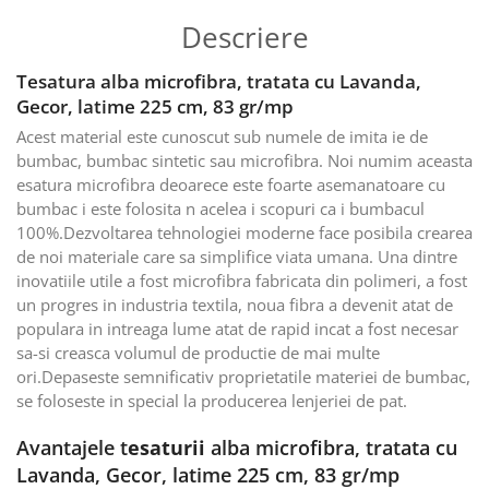
Descriere
Tesatura alba microfibra, tratata cu Lavanda,
Gecor, latime 225 cm, 83 gr/mp
Acest material este cunoscut sub numele de imita ie de
bumbac, bumbac sintetic sau microfibra. Noi numim aceasta
esatura microfibra deoarece este foarte asemanatoare cu
bumbac i este folosita n acelea i scopuri ca i bumbacul
100%.Dezvoltarea tehnologiei moderne face posibila crearea
de noi materiale care sa simplifice viata umana. Una dintre
inovatiile utile a fost microfibra fabricata din polimeri, a fost
un progres in industria textila, noua fibra a devenit atat de
populara in intreaga lume atat de rapid incat a fost necesar
sa-si creasca volumul de productie de mai multe
ori.Depaseste semnificativ proprietatile materiei de bumbac,
se foloseste in special la producerea lenjeriei de pat.
Avantajele t
esaturii
alba microfibra, tratata cu
Lavanda, Gecor, latime 225 cm, 83 gr/mp