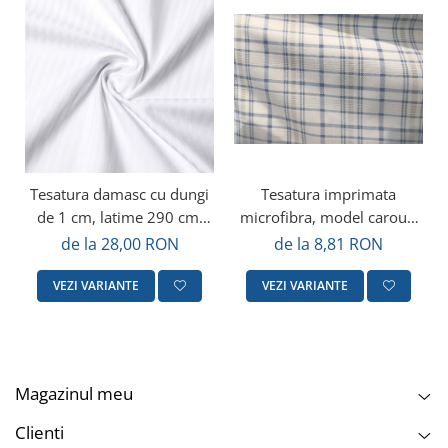
Tesatura damasc cu dungi
Tesatura imprimata
de 1 cm, latime 290 cm,
microfibra, model carouri
Gecor, Alb
albastre, Gecor, latime 225
de la 28,00 RON
de la 8,81 RON
cm, 75 gr/mp
VEZI VARIANTE
VEZI VARIANTE
Magazinul meu
Clienti