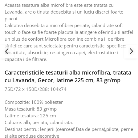
Aceasta tesatura alba microfibra este este tratata cu
Lavanda, are o tinuta deosebita si un luciu discret foarte
placut.
Calitatea deosebita a microfibrei periate, calandrate soft
touch o face sa fie foarte placuta la atingere oferindu-ti astfel
un plus de confort.Microfibra con ine combina ii de fibre
sintetice care sunt selectate pentru caracteristici specifice:
tenacitate, absorb ie, respingerea apei, electrostatice i
capacita i de filtrare.
Caracteristicile tesaturii alba microfibra, tratata
cu Lavanda, Gecor, latime 225 cm, 83 gr/mp
75D/72 x 150D/288; 104x74
Compozitie: 100% poliester
Masa tesaturii: 83 gr/mp
Latime tesatura: 225 cm
Culoare: alb, periata, calandrata.
Destinat pentru: lenjerii (cearceaf,fata de perna),pilote, perne
si alte produse decorative