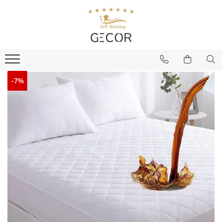
Pat
Baie
Masa
Copii & Bebe
HoReCa
Mercerie & Ambalaje
Umpluturi & Matlaseuri
Tesaturi & Metraje
De Sezon
PROMOTII
Lenjerii de pat
Prosoape
Fete de masa
Tesaturi & metraje
Lenjerii de pat hotel
Mercerie
Umpluturi
Tesaturi albe
Craciun
Cearceafuri cu elastic
Lenjerii de pat imprimate
Halate
Prosoape de bucatarie
Perne si pilote
Piese lenjerii hotel
Ambalaje
Vatelina
Tesaturi color
Protectii saltele
Lenjerii de pat Craciun
-7%
Piese lenjerii
Prosoape color
Protectii pentru masa
Cearceafuri cu elastic
Cearceafuri cu elastic hotel
Matlaseuri
Tesaturi imprimate
Perne
Tesaturi / Produse decorative
Cearceafuri cu elastic
Protectii saltele
Perne hotel
Captuseala
Tesaturi impermeabile
Fete de masa
Pilote
Perne
Huse saltele
Pilote hotel
Netesute
Polar/Flannel
Paste
Lenjerii de pat
Pilote
Produse copii cu licenta
Protectii saltele si perne hotel
Perne multicamerale
Prosoape
Pilote puf si pana
Set aleze
Huse pentru saltele hotel
Placi burete
Pilote puf si pana
Protectii saltele si perne
Prosoape si halate de baie
Horeca
hotel
Huse pentru saltele
Fete de masa hotel
Cuverturi / Paturi
Protectii pentru masa hotel
Aleze adulti