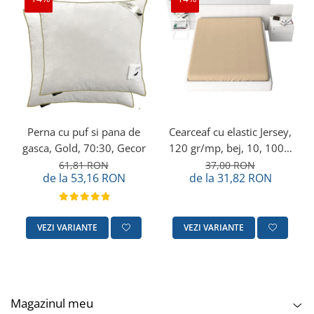
Perna cu puf si pana de
Cearceaf cu elastic Jersey,
gasca, Gold, 70:30, Gecor
120 gr/mp, bej, 10, 100%
bumbac, Gecor
61,81 RON
37,00 RON
de la 53,16 RON
de la 31,82 RON
VEZI VARIANTE
VEZI VARIANTE
Magazinul meu