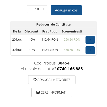
Adauga in cos
Reduceri de Cantitate
De la
Discount
Pret
/ buc
Economisesti
20
buc
-10%
112,64 RON
250,20 RON
+
30
buc
-12%
110,13 RON
450,60 RON
+
Cod Produs:
30454
Ai nevoie de ajutor?
0740 166 885
ADAUGA LA FAVORITE
CERE INFORMATII