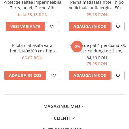
Perna gravide
Protectie saltea impermeabila
Perna matlasata hotel, hipo
Terry, hotel, Gecor, Alb
medicinala antialergica, 50x70
cm, Hipomed, Gecor, Alba
de la 53,18 RON
25,18 RON
VEZI VARIANTE
ADAUGA IN COS
Pilota matlasata vara
Lenjerie de pat 1 persoana XS,
-5%
hotel,140x200 cm, hipo
Damasc cu dungi de 2 cm,
medicinala antialergica
Gecor, Alb
66,07 RON
84,19 RON
Hipomed, Gecor, Alba 350
79,98 RON
gr/mp
ADAUGA IN COS
ADAUGA IN COS
MAGAZINUL MEU
CLIENTI