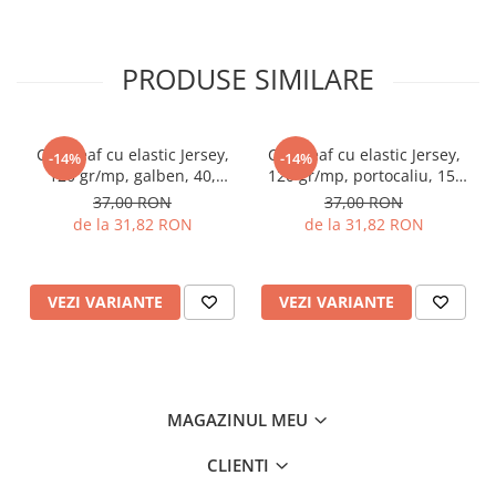
PRODUSE SIMILARE
Cearceaf cu elastic Jersey,
Cearceaf cu elastic Jersey,
-14%
-14%
120 gr/mp, galben, 40,
120 gr/mp, portocaliu, 15,
100% bumbac, Gecor
100% bumbac, Gecor
37,00 RON
37,00 RON
de la 31,82 RON
de la 31,82 RON
VEZI VARIANTE
VEZI VARIANTE
MAGAZINUL MEU
CLIENTI