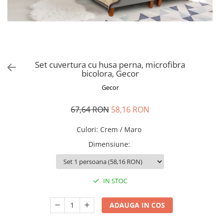
Perna gravide
Set cuvertura cu husa perna, microfibra
bicolora, Gecor
Gecor
67,64 RON
58,16 RON
Culori
:
Crem / Maro
Dimensiune
:
IN STOC
ADAUGA IN COS