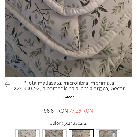
Perna gravide
Pilota matlasata, microfibra imprimata
JX243302-2, hipomedicinala, antialergica, Gecor
Gecor
96,61 RON
77,29 RON
Culori
: JX243302-2