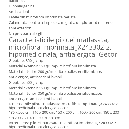
Racoroasa
Hipoalergenica
Antiacarieni
Fetele din microfibra imprimata periata
Calandrata pentru a impiedica migratia umpluturii din interior
spre exterior
Nu provoaca alergii
Caracteristicile pilotei matlasata,
microfibra imprimata JX243302-2,
hipomedicinala, antialergica, Gecor
Greutate: 350 gr/mp
Material exterior: 150 gr/ mp- microfibra imprimata
Material interior: 200 gr/mp- fibre poliester siliconizate,
antialergice, antiacarieni,lavabil
Greutate: 500 gr/mp
Material exterior: 150 gr/ mp- microfibra imprimata
Material interior: 350 gr/mp- fibre poliester siliconizate,
antialergice, antiacarieni,lavabil
Dimensiunile pilotei matlasata, microfibra imprimata JX243302-2,
hipomedicinala, antialergica, Gecor
135 x 200 cm, 140 x 200 cm, 150 x 200 cm, 160 x 200 cm, 180 x 200
cm,200 x 210 cm, 200 x 220 cm.
Intretinerea pilotei matlasata, microfibra imprimata JX243302-2,
hipomedicinala, antialergica, Gecor