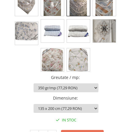
Greutate / mp
:
Dimensiune
:
IN STOC