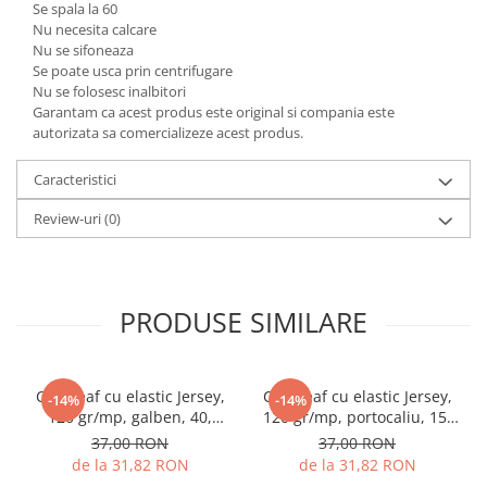
Se spala la 60
Nu necesita calcare
Nu se sifoneaza
Se poate usca prin centrifugare
Nu se folosesc inalbitori
Garantam ca acest produs este original si compania este
autorizata sa comercializeze acest produs.
Caracteristici
Review-uri
(0)
PRODUSE SIMILARE
Cearceaf cu elastic Jersey,
Cearceaf cu elastic Jersey,
-14%
-14%
120 gr/mp, galben, 40,
120 gr/mp, portocaliu, 15,
100% bumbac, Gecor
100% bumbac, Gecor
37,00 RON
37,00 RON
de la 31,82 RON
de la 31,82 RON