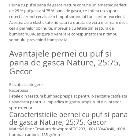
Perna cu puf si pana de gasca Nature contine un amestec perfect
de 25 % puf gasca si 75 % pana de gasca, ce i ofera un suport
corect al zonei cervicale n timpul somnului i un confort excelent.
Acestea au o elasticitate ridicata i o durata de via a mai mare dec t
cea a pernelor obi nuite. mpreuna cu fetele din esatura de
bumbac 100%, asigura o ventila ie corespunzatoare n timpul
somnului prevenind transpira ia.
Avantajele pernei cu puf si
pana de gasca Nature, 25:75,
Gecor
Placuta la atingere
Racoroasa
Fetele din tesatura bumbac prespalat pentru o senzatie catifelata
Calandrata pentru a impiedica migratia umpluturii din interior
spre exterior
Caracteristicile pernei cu puf si pana
de gasca Nature, 25:75, Gecor
Material fete : Tesatura downproof TC 233, 100x133/40x40, 100%
bumbac cambric, 135 gr/mp