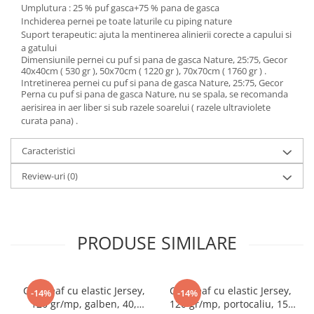
Umplutura : 25 % puf gasca+75 % pana de gasca
Inchiderea pernei pe toate laturile cu piping nature
Suport terapeutic: ajuta la mentinerea alinierii corecte a capului si
a gatului
Dimensiunile pernei cu puf si pana de gasca Nature, 25:75, Gecor
40x40cm ( 530 gr ), 50x70cm ( 1220 gr ), 70x70cm ( 1760 gr ) .
Intretinerea pernei cu puf si pana de gasca Nature, 25:75, Gecor
Perna cu puf si pana de gasca Nature, nu se spala, se recomanda
aerisirea in aer liber si sub razele soarelui ( razele ultraviolete
curata pana) .
Caracteristici
Review-uri
(0)
PRODUSE SIMILARE
Cearceaf cu elastic Jersey,
Cearceaf cu elastic Jersey,
-14%
-14%
120 gr/mp, galben, 40,
120 gr/mp, portocaliu, 15,