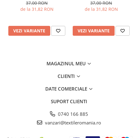
100% bumbac, Gecor
100% bumbac, Gecor
37,00 RON
37,00 RON
de la 31,82 RON
de la 31,82 RON
VEZI VARIANTE
VEZI VARIANTE
MAGAZINUL MEU
CLIENTI
DATE COMERCIALE
SUPORT CLIENTI
0740 166 885
vanzari@textileromania.ro