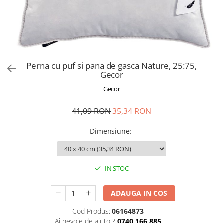
Perna gravide
Perna cu puf si pana de gasca Nature, 25:75,
Gecor
Gecor
41,09 RON
35,34 RON
Dimensiune
:
IN STOC
ADAUGA IN COS
Cod Produs:
06164873
Ai nevoie de ajutor?
0740 166 885