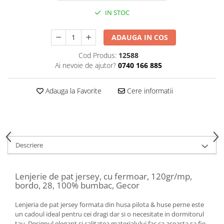
IN STOC
ADAUGA IN COS
Cod Produs:
12588
Ai nevoie de ajutor?
0740 166 885
Adauga la Favorite
Cere informatii
Descriere
Lenjerie de pat jersey, cu fermoar, 120gr/mp,
bordo, 28, 100% bumbac, Gecor
Lenjeria de pat jersey formata din husa pilota & huse perne este
un cadoul ideal pentru cei dragi dar si o necesitate in dormitorul
tau. Designul elegant si calitatea materialului fac ca aceasta sa fie