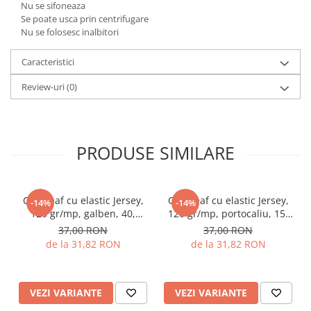
Nu se sifoneaza
Se poate usca prin centrifugare
Nu se folosesc inalbitori
Caracteristici
Review-uri
(0)
PRODUSE SIMILARE
Cearceaf cu elastic Jersey,
Cearceaf cu elastic Jersey,
-14%
-14%
120 gr/mp, galben, 40,
120 gr/mp, portocaliu, 15,
100% bumbac, Gecor
100% bumbac, Gecor
37,00 RON
37,00 RON
de la 31,82 RON
de la 31,82 RON
VEZI VARIANTE
VEZI VARIANTE