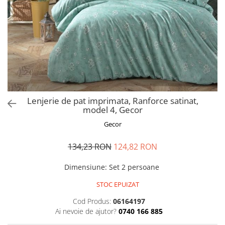
Perna gravide
Lenjerie de pat imprimata, Ranforce satinat,
model 4, Gecor
Gecor
134,23 RON
124,82 RON
Dimensiune
:
Set 2 persoane
STOC EPUIZAT
Cod Produs:
06164197
Ai nevoie de ajutor?
0740 166 885