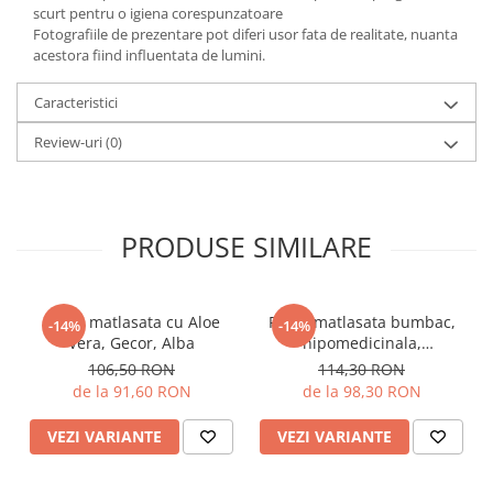
scurt pentru o igiena corespunzatoare
Fotografiile de prezentare pot diferi usor fata de realitate, nuanta
acestora fiind influentata de lumini.
Caracteristici
Review-uri
(0)
PRODUSE SIMILARE
Pilota matlasata cu Aloe
Pilota matlasata bumbac,
-14%
-14%
Vera, Gecor, Alba
hipomedicinala,
antialergica, Gecor, Alba
106,50 RON
114,30 RON
de la 91,60 RON
de la 98,30 RON
VEZI VARIANTE
VEZI VARIANTE