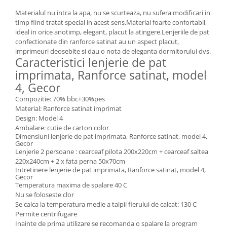
Materialul nu intra la apa, nu se scurteaza, nu sufera modificari in
timp fiind tratat special in acest sens.Material foarte confortabil,
ideal in orice anotimp, elegant, placut la atingere.Lenjeriile de pat
confectionate din ranforce satinat au un aspect placut,
imprimeuri deosebite si dau o nota de eleganta dormitorului dvs.
Caracteristici lenjerie de pat
imprimata, Ranforce satinat, model
4, Gecor
Compozitie: 70% bbc+30%pes
Material: Ranforce satinat imprimat
Design: Model 4
Ambalare: cutie de carton color
Dimensiuni lenjerie de pat imprimata, Ranforce satinat, model 4,
Gecor
Lenjerie 2 persoane : cearceaf pilota 200x220cm + cearceaf saltea
220x240cm + 2 x fata perna 50x70cm
Intretinere lenjerie de pat imprimata, Ranforce satinat, model 4,
Gecor
Temperatura maxima de spalare 40 C
Nu se foloseste clor
Se calca la temperatura medie a talpii fierului de calcat: 130 C
Permite centrifugare
Inainte de prima utilizare se recomanda o spalare la program