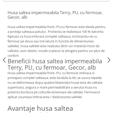
Husa saltea impermeabila Terry, PU, cu fermoar,
Gecor, alb
Husa saltea impermeabila frotir, PU,cu fermoar este ideala pentru
a proteja salteaua patului . Protectia se realizeaza 100 % datorita
faptului ca husa imbraca complet salteaua, inchizandu-se cu
fermoar pe doua sau trei laturi( in functie de dimensiunea
saltelei). Husa saltelei este realizata dintr-un material tricot de
calitate, usor elastic, moale si placut la atingere pentru un plus de
confort.
Beneficii husa saltea impermeabila
Terry, PU, cu fermoar, Gecor, alb
Husa saltea impermeabila frotir, PU, cu fermoar imbraca si
protejaza complet salteaua, este lavabila la 60, se usuca repede,
nu se deformeaza dupa spalare.Materialul husei este de calitate
superioara, asigura o mare permeabilitate a aerului.Husa nu
prezinta bordura pe colturile exterioare ale saltelei. Fermoarul
aplicat usureaza imbracarea / dezbracarea saltelei
Avantaje husa saltea