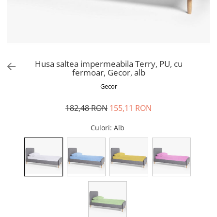
Perna gravide
Husa saltea impermeabila Terry, PU, cu
fermoar, Gecor, alb
Gecor
182,48 RON
155,11 RON
Culori
: Alb