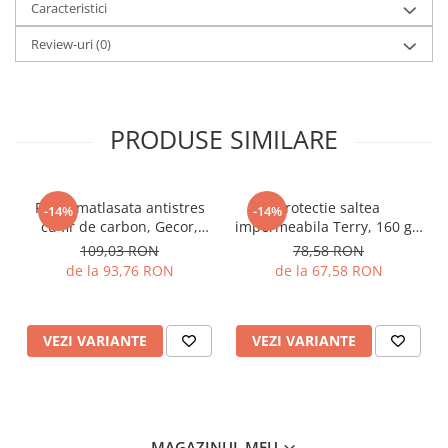
Caracteristici
Review-uri
(0)
PRODUSE SIMILARE
Pilota matlasata antistres
Protectie saltea
-14%
-14%
cu fir de carbon, Gecor,
impermeabila Terry, 160 gr,
Alba
Gecor, Alb
109,03 RON
78,58 RON
de la 93,76 RON
de la 67,58 RON
VEZI VARIANTE
VEZI VARIANTE
MAGAZINUL MEU