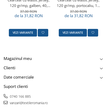
Cearceaf cu elastic Jersey,
Cearceaf cu elastic Jersey,
120 gr/mp, galben, 40,
120 gr/mp, portocaliu, 15,
100% bumbac, Gecor
100% bumbac, Gecor
37,00 RON
37,00 RON
de la 31,82 RON
de la 31,82 RON
VEZI VARIANTE
VEZI VARIANTE
Magazinul meu
Clienti
Date comerciale
Suport clienti
0740 166 885
vanzari@textileromania.ro