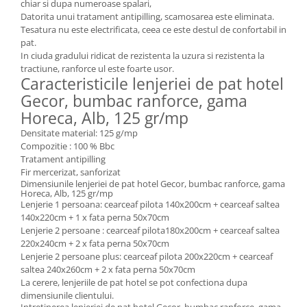
chiar si dupa numeroase spalari,
Datorita unui tratament antipilling, scamosarea este eliminata.
Tesatura nu este electrificata, ceea ce este destul de confortabil in
pat.
In ciuda gradului ridicat de rezistenta la uzura si rezistenta la
tractiune, ranforce ul este foarte usor.
Caracteristicile lenjeriei de pat hotel
Gecor, bumbac ranforce, gama
Horeca, Alb, 125 gr/mp
Densitate material: 125 g/mp
Compozitie : 100 % Bbc
Tratament antipilling
Fir mercerizat, sanforizat
Dimensiunile lenjeriei de pat hotel Gecor, bumbac ranforce, gama
Horeca, Alb, 125 gr/mp
Lenjerie 1 persoana: cearceaf pilota 140x200cm + cearceaf saltea
140x220cm + 1 x fata perna 50x70cm
Lenjerie 2 persoane : cearceaf pilota180x200cm + cearceaf saltea
220x240cm + 2 x fata perna 50x70cm
Lenjerie 2 persoane plus: cearceaf pilota 200x220cm + cearceaf
saltea 240x260cm + 2 x fata perna 50x70cm
La cerere, lenjeriile de pat hotel se pot confectiona dupa
dimensiunile clientului.
Intretinerea lenjeriei de pat hotel Gecor, bumbac ranforce, gama