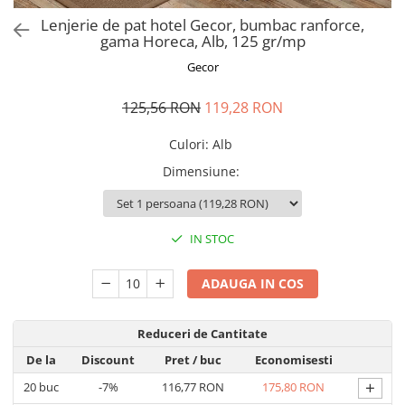
Perna gravide
Lenjerie de pat hotel Gecor, bumbac ranforce,
gama Horeca, Alb, 125 gr/mp
Gecor
125,56 RON
119,28 RON
Culori
:
Alb
Dimensiune
:
IN STOC
ADAUGA IN COS
Reduceri de Cantitate
De la
Discount
Pret
/ buc
Economisesti
+
20
buc
-7%
116,77 RON
175,80 RON