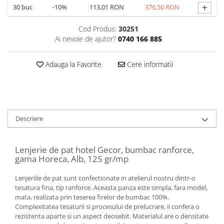
+
30
buc
-10%
113,01 RON
376,50 RON
Cod Produs:
30251
Ai nevoie de ajutor?
0740 166 885
Adauga la Favorite
Cere informatii
Descriere
Lenjerie de pat hotel Gecor, bumbac ranforce,
gama Horeca, Alb, 125 gr/mp
Lenjeriile de pat sunt confectionate in atelierul nostru dintr-o
tesatura fina, tip ranforce. Aceasta panza este simpla, fara model,
mata, realizata prin teserea firelor de bumbac 100%.
Complexitatea tesaturii si procesului de prelucrare, ii confera o
rezistenta aparte si un aspect deosebit. Materialul are o densitate