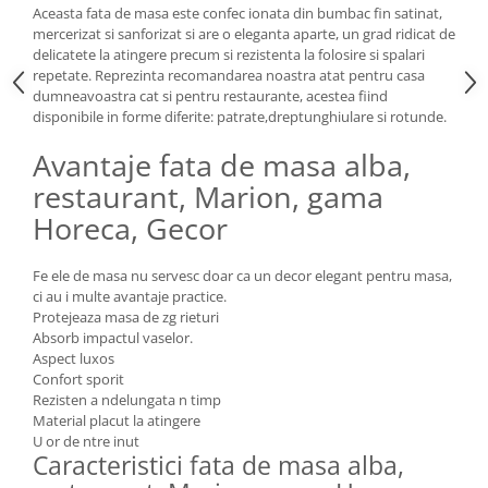
Aceasta fata de masa este confec ionata din bumbac fin satinat,
mercerizat si sanforizat si are o eleganta aparte, un grad ridicat de
delicatete la atingere precum si rezistenta la folosire si spalari
repetate. Reprezinta recomandarea noastra atat pentru casa
dumneavoastra cat si pentru restaurante, acestea fiind
disponibile in forme diferite: patrate,dreptunghiulare si rotunde.
Avantaje fata de masa alba,
restaurant, Marion, gama
Horeca, Gecor
Fe ele de masa nu servesc doar ca un decor elegant pentru masa,
ci au i multe avantaje practice.
Protejeaza masa de zg rieturi
Absorb impactul vaselor.
Aspect luxos
Confort sporit
Rezisten a ndelungata n timp
Material placut la atingere
U or de ntre inut
Caracteristici fata de masa alba,