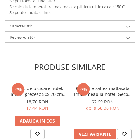
Se pot folosi alti inalbitori
Se calca la temperatura maxima a talpii fierului de calcat: 150 C
Se poate curata chimic
Caracteristici
Review-uri
(0)
PRODUSE SIMILARE
Prosop de picioare hotel,
Protectie saltea matlasata
-7%
-7%
model grecesc 50x 70 cm,
impermeabila hotel, Gecor,
Gecor, Alb 650 gr/mp
Alba
18,76 RON
62,69 RON
17,44 RON
de la 58,30 RON
ADAUGA IN COS
VEZI VARIANTE