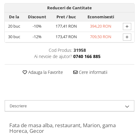
Reduceri de Cantitate
De la
Discount
Pret
/ buc
Economisesti
+
20
buc
-10%
177,41 RON
394,20 RON
+
30
buc
-12%
173,47 RON
709,50 RON
Cod Produs:
31958
Ai nevoie de ajutor?
0740 166 885
Adauga la Favorite
Cere informatii
Descriere
Fata de masa alba, restaurant, Marion, gama
Horeca, Gecor